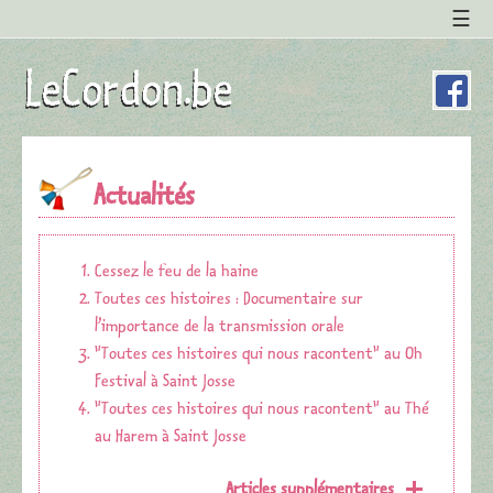
Actualités
Cessez le feu de la haine
Toutes ces histoires : Documentaire sur
l’importance de la transmission orale
"Toutes ces histoires qui nous racontent" au Oh
Festival à Saint Josse
"Toutes ces histoires qui nous racontent" au Thé
au Harem à Saint Josse
Articles supplémentaires