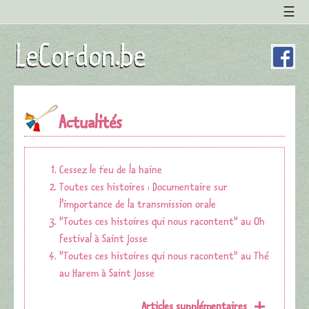
Actualités
Cessez le feu de la haine
Toutes ces histoires : Documentaire sur
l’importance de la transmission orale
"Toutes ces histoires qui nous racontent" au Oh
Festival à Saint Josse
"Toutes ces histoires qui nous racontent" au Thé
au Harem à Saint Josse
Articles supplémentaires