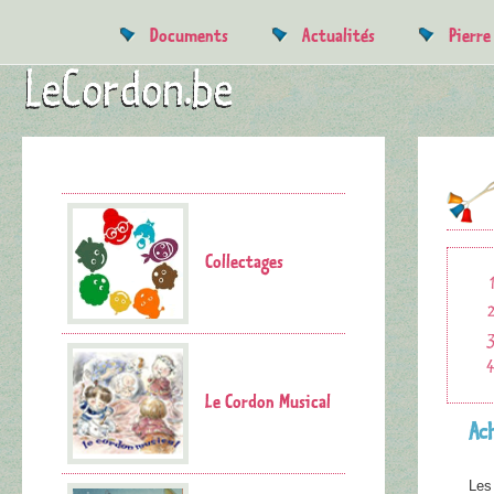
Documents
Actualités
Pierr
Collectages
Le Cordon Musical
Ac
Les