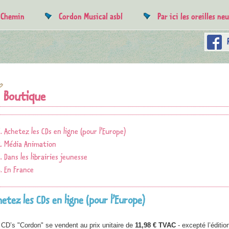
e Chemin
Cordon Musical asbl
Par ici les oreilles ne
Boutique
Achetez les CDs en ligne (pour l’Europe)
Média Animation
Dans les librairies jeunesse
En France
hetez les CDs en ligne (pour l’Europe)
 CD’s "Cordon" se vendent au prix unitaire de
11,98 € TVAC
- excepté l’éditi