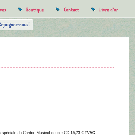
uves
Boutique
Contact
Livre d’or
Rejoignez-nous!
on spéciale du Cordon Musical double CD
15,73 € TVAC