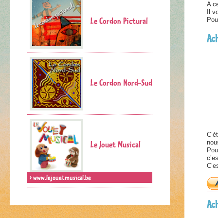
A ce
Il 
Le Cordon Pictural
Pou
Ac
Le Cordon Nord-Sud
C’ét
Le Jouet Musical
nou
Pour
c’es
C’e
> www.lejouetmusical.be
Ac