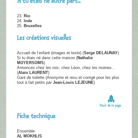
Si tu étais né autre part...
23.
Rio
24.
Inde
25.
Bruxelles
Les créations visuelles
Accueil de l’enfant (images et texte) (
Serge DELAUNAY
)
Si tu étais né dans cette maison (
Nathalie
MOYERSOMS
)
Annonces chez les rois, chez Léon, chez les moines...
(
Alain LAURENT
)
Gant de toilette (Anonyme et revu et corrigé pour les plus
tout à fait petits par
Jean-Louis LEJEUNE
)
Haut de la page
Fiche technique
Ensemble
AL MOKHLIS