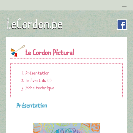
Le Cordon Pictural
Présentation
Le livret du CD
Fiche technique
Présentation