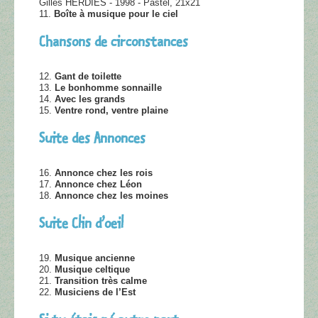
Gilles HERDIES - 1998 - Pastel, 21x21
11.
Boîte à musique pour le ciel
Chansons de circonstances
12.
Gant de toilette
13.
Le bonhomme sonnaille
14.
Avec les grands
15.
Ventre rond, ventre plaine
Suite des Annonces
16.
Annonce chez les rois
17.
Annonce chez Léon
18.
Annonce chez les moines
Suite Clin d’oeil
19.
Musique ancienne
20.
Musique celtique
21.
Transition très calme
22.
Musiciens de l’Est