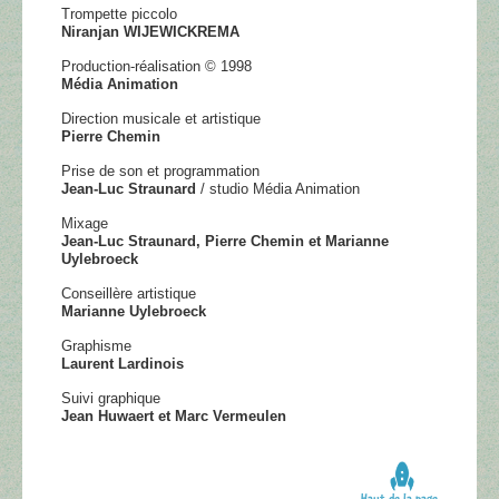
Trompette piccolo
Niranjan WIJEWICKREMA
Production-réalisation © 1998
Média Animation
Direction musicale et artistique
Pierre Chemin
Prise de son et programmation
Jean-Luc Straunard
/ studio Média Animation
Mixage
Jean-Luc Straunard, Pierre Chemin et Marianne
Uylebroeck
Conseillère artistique
Marianne Uylebroeck
Graphisme
Laurent Lardinois
Suivi graphique
Jean Huwaert et Marc Vermeulen
Haut de la page