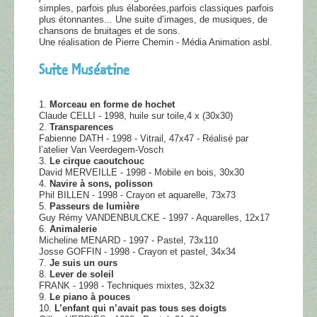
simples, parfois plus élaborées,parfois classiques parfois
plus étonnantes... Une suite d’images, de musiques, de
chansons de bruitages et de sons.
Une réalisation de Pierre Chemin - Média Animation asbl.
Suite Muséatine
1.
Morceau en forme de hochet
Claude CELLI - 1998, huile sur toile,4 x (30x30)
2.
Transparences
Fabienne DATH - 1998 - Vitrail, 47x47 - Réalisé par
l’atelier Van Veerdegem-Vosch
3.
Le cirque caoutchouc
David MERVEILLE - 1998 - Mobile en bois, 30x30
4.
Navire à sons, polisson
Phil BILLEN - 1998 - Crayon et aquarelle, 73x73
5.
Passeurs de lumière
Guy Rémy VANDENBULCKE - 1997 - Aquarelles, 12x17
6.
Animalerie
Micheline MENARD - 1997 - Pastel, 73x110
Josse GOFFIN - 1998 - Crayon et pastel, 34x34
7.
Je suis un ours
8.
Lever de soleil
FRANK - 1998 - Techniques mixtes, 32x32
9.
Le piano à pouces
10.
L’enfant qui n’avait pas tous ses doigts