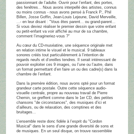
passionnant de l’adulte. Ouvrir pour l’enfant, des portes,
des fenêtres... Nous avons interpellé des artistes, connus
ou moins connus - nous avons pensé à Franck P., Phil
Billen, Josse Goffin, Jean-Louis Lejeune, David Merveille,
...- en leur disant : "Vous êtes parent... ou grand-parent...
Si vous deviez réaliser le premier dessin que votre enfant
ou petit-enfant va voir affiché au mur de sa chambre,
comment l’imagineriez-vous ?"
Au cœur du CD-muséatine, une séquence originale met
en relation intime le visuel et le musical. 9 tableaux
sonores créés tout particulièrement à l’intention de
regards neufs et d’oreilles tendres. Il serait intéressant de
pouvoir exploiter ces 9 images, ou l’une ou l’autre, dans
un format permettant d’en faire un ou des cadre(s) dans la
chambre de l’enfant.
Dans la premère édition, nous avons opté pour un format
grandeur carte postale. Outre cette séquence audio-
visuelle centrale, propre au nouveau travail de Pierre
Chemin, se greffent comme dans le 1er CD, des petites
chansons "de circonstances", des musiques d’ici et
d’ailleurs, ou de relaxation, des comptines et des
bruitages...
L’ensemble reste donc fidèle à l’esprit du "Cordon
Musical" dans le sens d’une grande diversité de sons et
de musiques. En un seul disque, on trouve rassemblée