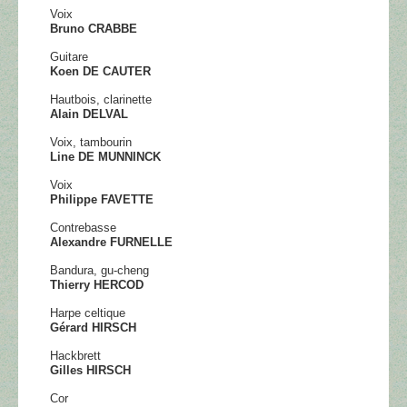
Voix
Bruno CRABBE
Guitare
Koen DE CAUTER
Hautbois, clarinette
Alain DELVAL
Voix, tambourin
Line DE MUNNINCK
Voix
Philippe FAVETTE
Contrebasse
Alexandre FURNELLE
Bandura, gu-cheng
Thierry HERCOD
Harpe celtique
Gérard HIRSCH
Hackbrett
Gilles HIRSCH
Cor