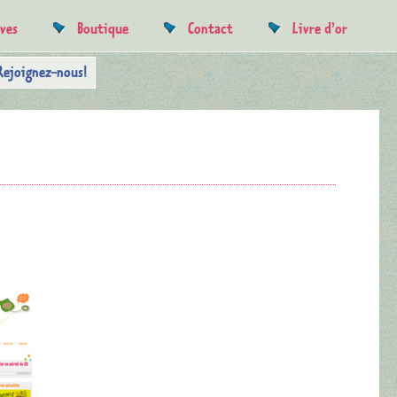
uves
Boutique
Contact
Livre d’or
Rejoignez-nous!