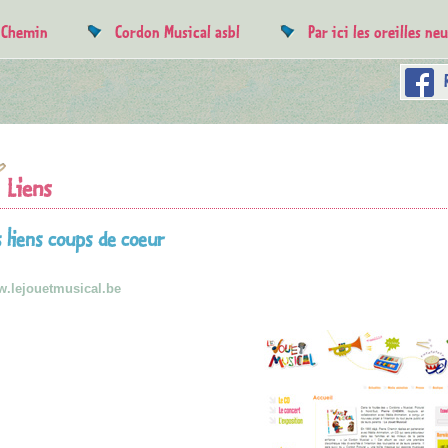
e Chemin
Cordon Musical asbl
Par ici les oreilles ne
Liens
s liens coups de coeur
.lejouetmusical.be