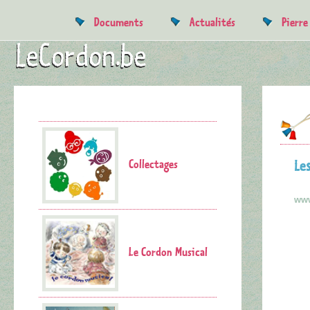
Documents
Actualités
Pierr
Collectages
Le
www
Le Cordon Musical