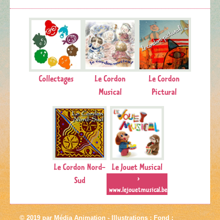
Collectages
Le Cordon
Le Cordon
Musical
Pictural
Le Cordon Nord-
Le Jouet Musical
Sud
>
www.lejouetmusical.be
© 2019 par Média Animation - Illustrations : Fond :