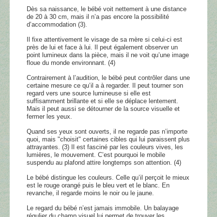
Dès sa naissance, le bébé voit nettement à une distance
de 20 à 30 cm, mais il n’a pas encore la possibilité
d’accommodation (3).
Il fixe attentivement le visage de sa mère si celui-ci est
près de lui et face à lui. Il peut également observer un
point lumineux dans la pièce, mais il ne voit qu’une image
floue du monde environnant. (4)
Contrairement à l’audition, le bébé peut contrôler dans une
certaine mesure ce qu’il a à regarder. Il peut tourner son
regard vers une source lumineuse si elle est
suffisamment brillante et si elle se déplace lentement.
Mais il peut aussi se détourner de la source visuelle et
fermer les yeux.
Quand ses yeux sont ouverts, il ne regarde pas n’importe
quoi, mais "choisit" certaines cibles qui lui paraissent plus
attrayantes. (3) Il est fasciné par les couleurs vives, les
lumières, le mouvement. C’est pourquoi le mobile
suspendu au plafond attire longtemps son attention. (4)
Le bébé distingue les couleurs. Celle qu’il perçoit le mieux
est le rouge orangé puis le bleu vert et le blanc. En
revanche, il regarde moins le noir ou le jaune.
Le regard du bébé n’est jamais immobile. Un balayage
régulier du champ visuel lui permet de trouver les