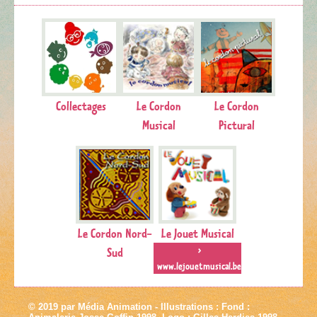
Collectages
Le Cordon
Le Cordon
Musical
Pictural
Le Cordon Nord-
Le Jouet Musical
Sud
>
www.lejouetmusical.be
© 2019 par Média Animation - Illustrations : Fond :