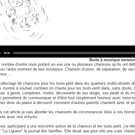
Audio
Player
Current
00:00
time
Boite à musique version
 nombre d’entre nous portent en eux une ou plusieurs chansons qu’ils ont déf
n ou l’autre moment de leur existence. Chanson d’union, de séparation, de v
eux ...
collectage de chansons pour les touts-petit dans les quartiers multiculturels 
s montre à souhait combien on chante pour les touts-petit dans, sans doute,
ouer, à geste, comptines, risette, découverte de ses doigts, ses pieds et du
s permettent de communiquer et d’être tout simplement heureux avec notre e
nez donc du plaisir à découvrir comment d’autres parents chantent avec et pou
s cet article je vais aborder les chansons de circonstances liées à nos histo
sés avec nos enfants.
our, participant à une rencontre autour de la chanson et les touts-petit, j’ai ét
 "Le Ligueur" le journal des familles. Elle disait que pour elle une vraie chanso