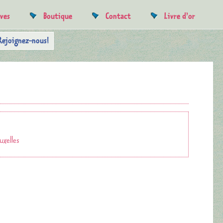
uves
Boutique
Contact
Livre d’or
Rejoignez-nous!
uxelles