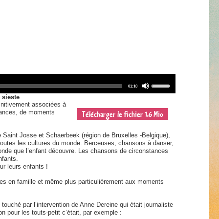
Use
Total
01:10
Up/Down
duration
Arrow
 sieste
keys
initivement associées à
to
Télécharger le fichier 1.6 Mio
acances, de moments
increase
or
decrease
de Saint Josse et Schaerbeek (région de Bruxelles -Belgique),
volume.
 toutes les cultures du monde. Berceuses, chansons à danser,
 monde que l’enfant découvre. Les chansons de circonstances
nfants.
r leurs enfants !
ires en famille et même plus particulièrement aux moments
é touché par l’intervention de Anne Dereine qui était journaliste
n pour les touts-petit c’était, par exemple :