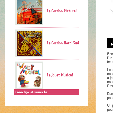
Le Cordon Pictural
Le Cordon Nord-Sud
Bon
l’u
heur
Le 
Le Jouet Musical
nou
à j
nou
Pre
> www.lejouetmusical.be
Dan
pas
Un j
pour