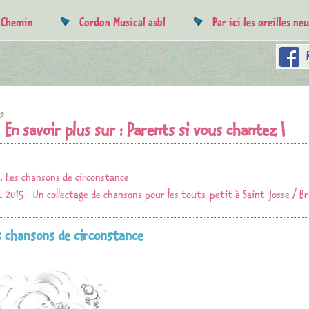
e Chemin
Cordon Musical asbl
Par ici les oreilles ne
En savoir plus sur : Parents si vous chantez !
Les chansons de circonstance
2015 - Un collectage de chansons pour les touts-petit à Saint-Josse / Br
s chansons de circonstance