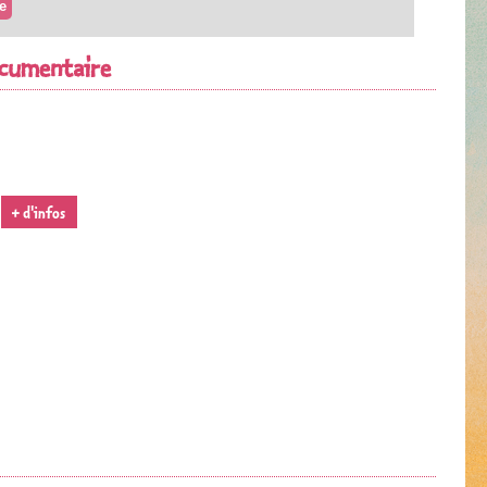
e
documentaire
+ d'infos