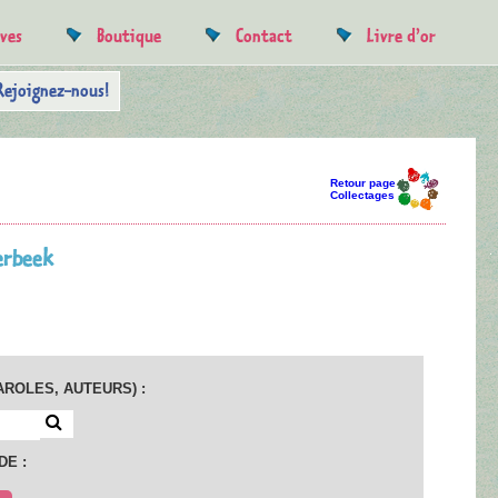
uves
Boutique
Contact
Livre d’or
Rejoignez-nous!
Retour page
Collectages
erbeek
AROLES, AUTEURS) :
DE :