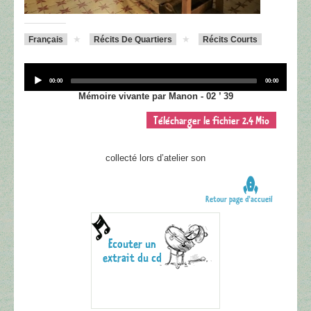
Français
Récits De Quartiers
Récits Courts
Audio
Player
Current
Total
00:00
00:00
time
duration
Mémoire vivante par Manon - 02 ’ 39
Télécharger le fichier 2.4 Mio
collecté lors d’atelier son
Retour page d’accueil