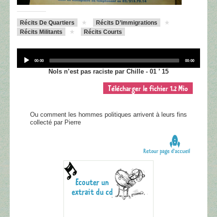
Récits De Quartiers
Récits D’immigrations
Récits Militants
Récits Courts
Audio
Player
Current
Total
00:00
00:00
time
duration
Nols n’est pas raciste par Chille - 01 ’ 15
Télécharger le fichier 1.2 Mio
Ou comment les hommes politiques arrivent à leurs fins
collecté par Pierre
Retour page d’accueil