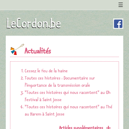
Actualités
Cessez le feu de la haine
Toutes ces histoires : Documentaire sur
l’importance de la transmission orale
"Toutes ces histoires qui nous racontent" au Oh
Festival à Saint Josse
"Toutes ces histoires qui nous racontent" au Thé
au Harem à Saint Josse
Articles supplémentaires