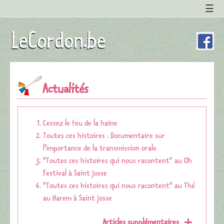
Actualités
Cessez le feu de la haine
Toutes ces histoires : Documentaire sur
l’importance de la transmission orale
"Toutes ces histoires qui nous racontent" au Oh
Festival à Saint Josse
"Toutes ces histoires qui nous racontent" au Thé
au Harem à Saint Josse
Articles supplémentaires