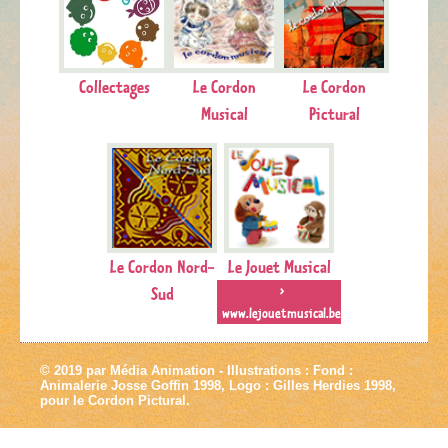
Collectages
Le Cordon
Le Cordon
Musical
Pictural
Le Cordon Nord-
Le Jouet Musical
Sud
>
www.lejouetmusical.be
© 2019 par Média Animation - Illustrations : Fond :
Animalerie Josse Goffin 1998, Logo : Gilles Herdies 1998,
pour le Cordon Pictural.