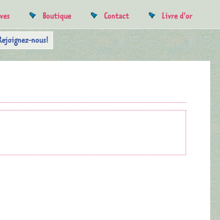
uves
Boutique
Contact
Livre d’or
Rejoignez-nous!