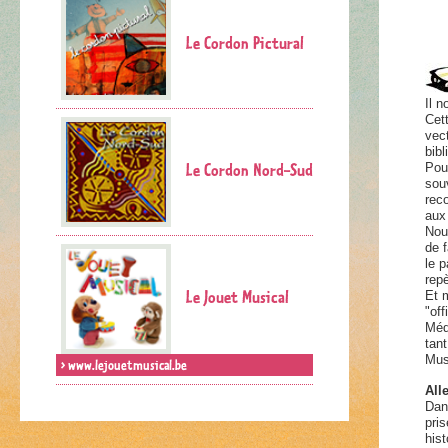
Le Cordon Pictural
Il 
Cet
vect
bibl
Le Cordon Nord-Sud
Pou
sou
reco
aux
Nou
de 
le p
rep
Le Jouet Musical
Et 
"off
Médi
tan
Musi
> www.lejouetmusical.be
All
Dan
pri
hist