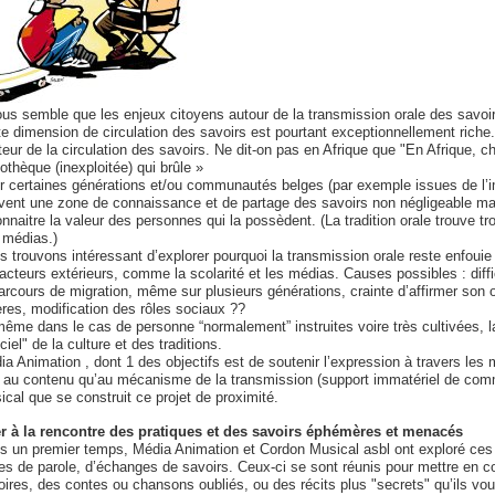
nous semble que les enjeux citoyens autour de la transmission orale des savoir
te dimension de circulation des savoirs est pourtant exceptionnellement riche
eur de la circulation des savoirs. Ne dit-on pas en Afrique que "En Afrique, cha
iothèque (inexploitée) qui brûle »
r certaines générations et/ou communautés belges (par exemple issues de l’imm
vent une zone de connaissance et de partage des savoirs non négligeable mais
nnaitre la valeur des personnes qui la possèdent. (La tradition orale trouve tro
 médias.)
s trouvons intéressant d’explorer pourquoi la transmission orale reste enfoui
facteurs extérieurs, comme la scolarité et les médias. Causes possibles : diff
arcours de migration, même sur plusieurs générations, crainte d’affirmer son o
ères, modification des rôles sociaux ??
même dans le cas de personne “normalement” instruites voire très cultivées, la
iciel" de la culture et des traditions.
a Animation , dont 1 des objectifs est de soutenir l’expression à travers les 
t au contenu qu’au mécanisme de la transmission (support immatériel de comm
cal que se construit ce projet de proximité.
er à la rencontre des pratiques et des savoirs éphémères et menacés
s un premier temps, Média Animation et Cordon Musical asbl ont exploré ces r
ses de parole, d’échanges de savoirs. Ceux-ci se sont réunis pour mettre en 
oires, des contes ou chansons oubliés, ou des récits plus "secrets" qu’ils vou