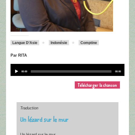
Langue D’Asie
Indonésie
Comptine
Par RITA
Audio
Player
Current
Total
00:00
00:00
time
duration
Télécharger la chanson
Traduction
Un lézard sur le mur
Un lézard sur le mur