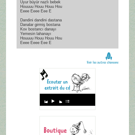
Uyur büyür nazlı bebek
Houuuu Houu Houu Hou
Eeee Eeee Eee E
Dandini dandini dastana
Danalar girmiş bostana
Kov bostancı danayı
Yemesin lahanayı
Houuuu Houu Houu Hou
Eeee Eeee Eee E
Voir les autres chansons
Audio
Player