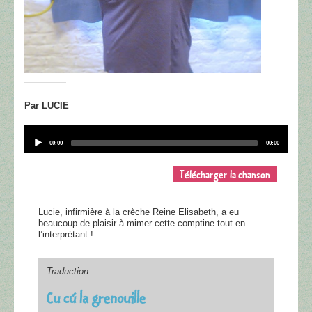
Par LUCIE
Audio
Player
Current
Total
00:00
00:00
time
duration
Télécharger la chanson
Lucie, infirmière à la crèche Reine Elisabeth, a eu
beaucoup de plaisir à mimer cette comptine tout en
l’interprétant !
Traduction
Cu cú la grenouille