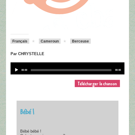
Français
Cameroun
Berceuse
Par CHRYSTELLE
Audio
Player
Current
Total
00:00
00:00
time
duration
Télécharger la chanson
Bébé !
Bébé bébé !